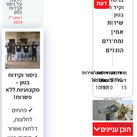
בניסור
דעת
על ניסור
וקידוח
וקידוח
בטון
בטון
דצמבר 7,
שירות
2024
אמין
ומחירים
הוגנים
חוות
דירוג
מחיר
עמידה
איכות
יחס\שירות
ניסור וקידוח
10/10
10/10
9.9
דעת
בזמנים
העבודה
בטון –
10/10
10/10
15
מקצועיות ללא
פשרות!
✔ פתחים
לחלונות,
תוכן עניינים
דלתות ואוורור