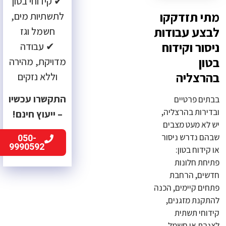
✔ קידוחי בטון
מתי תזדקקו
לתשתיות מים,
לבצע עבודות
חשמל וגז
ניסור וקידוח
✔ עבודה
בטון
מדויקת, מהירה
בהרצליה
וללא נזקים
התקשרו עכשיו
בבתים פרטיים
ובדירות בהרצליה,
– ייעוץ חינם!
יש לא מעט מצבים
050-
שבהם נדרש ניסור
9990592
או קידוח בטון:
פתיחת חלונות
חדשים, הרחבת
פתחים קיימים, הכנה
להתקנת מזגנים,
קידוחי תשתית
לצנרת או חשמל,