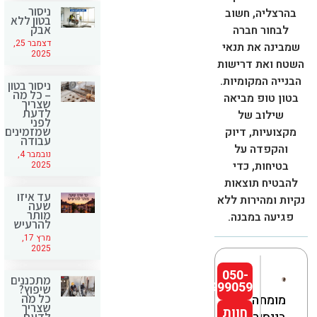
ניסור
בהרצליה, חשוב
בטון ללא
אבק
לבחור חברה
דצמבר 25,
שמבינה את תנאי
2025
השטח ואת דרישות
הבנייה המקומיות.
ניסור בטון
– כל מה
בטון טופ מביאה
שצריך
לדעת
שילוב של
לפני
שמזמינים
מקצועיות, דיוק
עבודה
והקפדה על
נובמבר 4,
בטיחות, כדי
2025
להבטיח תוצאות
עד איזו
נקיות ומהירות ללא
שעה
מותר
פגיעה במבנה.
להרעיש
מרץ 17,
2025
050-
מתכננים
9990592
שיפוץ?
כל מה
מומחה
שצריך
חוות
לדעת