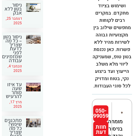
ניסור
ושימוש בציוד
בטון ללא
אבק
מתקדם. במקרים
דצמבר 25,
רבים לקוחות
2025
מחפשים שילוב בין
מקצועיות גבוהה
ניסור בטון
– כל מה
לשירות מהיר ללא
שצריך
לדעת
פשרות. כאן נכנסת
לפני
שמזמינים
בטון טופ, שמעניקה
עבודה
ליווי מלא משלב
נובמבר 4,
הייעוץ ועד ביצוע
2025
נקי, בטוח ומדויק
עד איזו
לכל סוגי העבודות.
שעה
מותר
להרעיש
מרץ 17,
2025
050-
9990592
מתכננים
מומחה
שיפוץ?
חוות
כל מה
בניסור
דעת
שצריך
לדעת