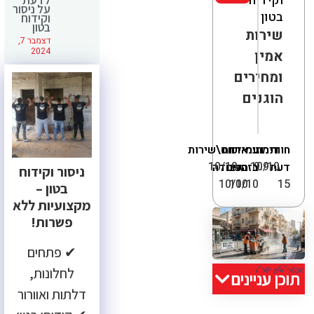
וקידוח
על ניסור
בטון
וקידוח
בטון
שירות
דצמבר 7,
2024
אמין
ומחירים
הוגנים
חוות
דירוג
מחיר
עמידה
איכות
יחס\שירות
10/10
10/10
9.9
דעת
בזמנים
העבודה
ניסור וקידוח
10/10
10/10
15
בטון –
מקצועיות ללא
פשרות!
✔ פתחים
לחלונות,
תוכן עניינים
דלתות ואוורור