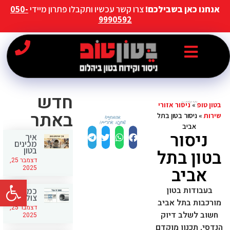
אנחנו כאן בשבילכם!
צרו קשר עכשיו ותקבלו פתרון מיידי
050-
9990592
חדש
בטון טופ
»
ניסור אזורי
באתר
שירות
»
ניסור בטון בתל
אביב
ניסור
איך
מכינים
בטון
בטון בתל
דצמבר 25,
אביב
2025
פתח סרג
בעבודות בטון
כמה זה
צול
מורכבות בתל אביב
דצמבר 25,
חשוב לשלב דיוק
2025
הנדסי, תכנון מוקדם