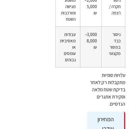
ניסור
2,000–
מושפע
תקרה /
5,000
מגישה
רצפה
₪
ומורכבות
השטח
ניסור
3,000–
עבודות
כבד
8,000
מאסיביות
במסור
₪
או
מקצועי
עומסים
גבוהים
עלויות סופיות
מתקבלות רק לאחר
בדיקת שטח מלאה
וסקירת אתגרים
הנדסיים.
המחירון
עודכן