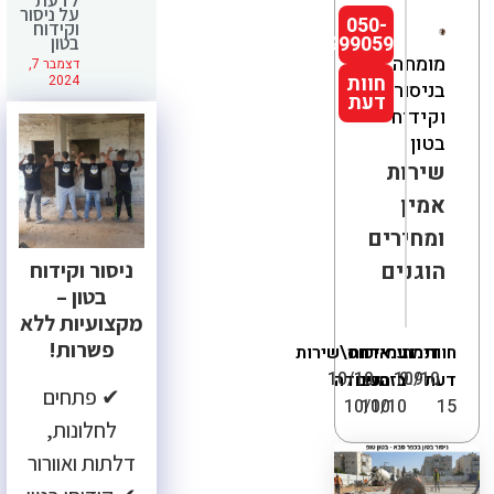
על ניסור
050-
וקידוח
9990592
בטון
מומחה
דצמבר 7,
חוות
2024
בניסור
דעת
וקידוח
בטון
שירות
אמין
ומחירים
ניסור וקידוח
הוגנים
בטון –
מקצועיות ללא
פשרות!
חוות
דירוג
מחיר
עמידה
איכות
יחס\שירות
10/10
10/10
9.9
דעת
בזמנים
העבודה
✔ פתחים
10/10
10/10
15
לחלונות,
דלתות ואוורור