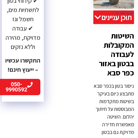
✔ קידוחי בטון
לתשתיות מים,
תוכן עניינים
חשמל וגז
✔ עבודה
השיטות
מדויקת, מהירה
המקובלות
וללא נזקים
לעבודה
התקשרו עכשיו
בבטון באזור
– ייעוץ חינם!
כפר סבא
050-
ניסור בטון בכפר סבא
9990592
מתבצע כיום בעיקר
בשיטות מתקדמות
המבוססות על חיתוך
יהלום. השיטה
מאפשרת חדירה
מדויקת גם בבטון