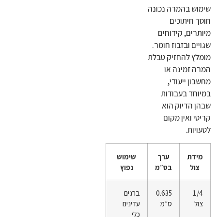
שימוש בהמרה נכונה
חוסך חיתוכים
מיותרים, קידוחים
שגויים ובזבוז חומר.
מומלץ להחזיק טבלת
המרה זמינה או
מחשבון ייעודי,
במיוחד בעבודות
שבהן הדיוק הוא
קריטי ואין מקום
לטעויות.
מידת
ערך
שימוש
צול
בס״מ
נפוץ
1/4
0.635
ברגים
צול
ס״מ
עדינים
כלי