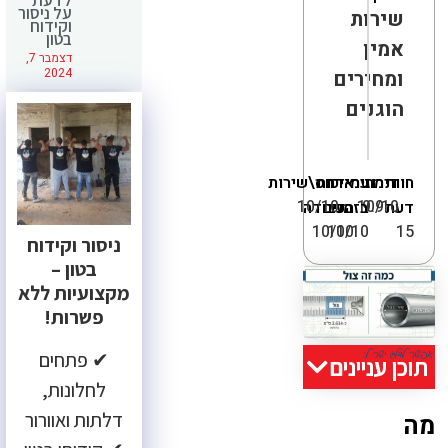
על ניסור
שירות
וקידוח
בטון
אמין
דצמבר 7,
2024
ומחירים
הוגנים
חוות
דירוג
מחיר
עמידה
איכות
יחס\שירות
10/10
10/10
9.9
דעת
בזמנים
העבודה
10/10
10/10
15
ניסור וקידוח
בטון –
מקצועיות ללא
פשרות!
✔ פתחים
תוכן עניינים
לחלונות,
דלתות ואוורור
מה