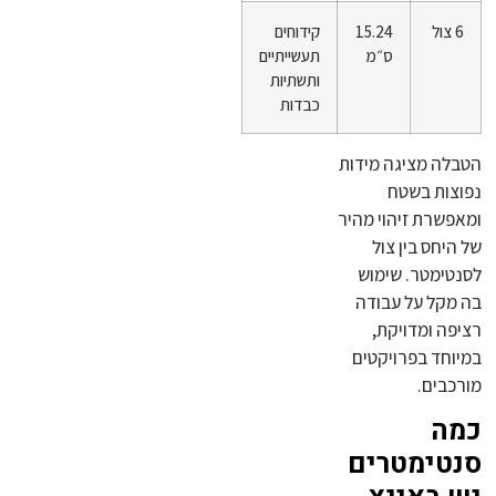
6 צול
15.24
קידוחים
ס״מ
תעשייתיים
ותשתיות
כבדות
הטבלה מציגה מידות
נפוצות בשטח
ומאפשרת זיהוי מהיר
של היחס בין צול
לסנטימטר. שימוש
בה מקל על עבודה
רציפה ומדויקת,
במיוחד בפרויקטים
מורכבים.
כמה
סנטימטרים