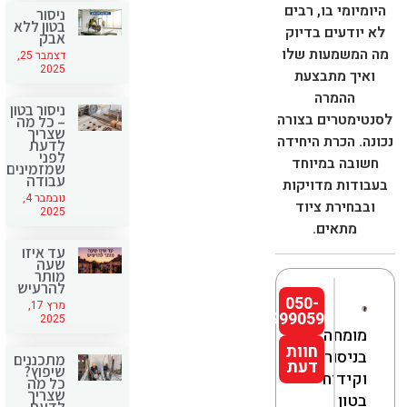
היומיומי בו, רבים
ניסור
בטון ללא
לא יודעים בדיוק
אבק
מה המשמעות שלו
דצמבר 25,
2025
ואיך מתבצעת
ההמרה
ניסור בטון
לסנטימטרים בצורה
– כל מה
שצריך
נכונה. הכרת היחידה
לדעת
לפני
חשובה במיוחד
שמזמינים
עבודה
בעבודות מדויקות
נובמבר 4,
ובבחירת ציוד
2025
מתאים.
עד איזו
שעה
מותר
להרעיש
050-
מרץ 17,
9990592
2025
מומחה
חוות
בניסור
מתכננים
דעת
שיפוץ?
וקידוח
כל מה
שצריך
בטון
לדעת