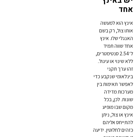
יש באינץ
אחד
אינץ הוא למעשה
אותו צול, רק בשם
האנגלי שלו. אינץ
אחד שווה תמיד
ל־2.54 סנטימטרים,
ללא שינוי או עיגול.
זהו ערך תקני
בינלאומי שנקבע כדי
לאפשר תאימות בין
מערכות מדידה
שונות. לכן, בכל
מקום שבו מופיע
אינץ או צול, ניתן
להתייחס אליהם
כזהים לחלוטין. ידיעה