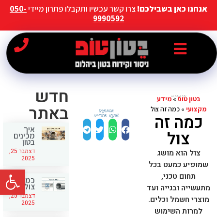
אנחנו כאן בשבילכם!
צרו קשר עכשיו ותקבלו פתרון מיידי
050-
9990592
חדש
בטון טופ
»
מידע
באתר
מקצועי
»
כמה זה צול
כמה זה
איך
צול
מכינים
בטון
דצמבר 25,
צול הוא מושג
2025
שמופיע כמעט בכל
פתח סרג
תחום טכני,
כמה זה
צול
מתעשייה ובנייה ועד
דצמבר 25,
מוצרי חשמל וכלים.
2025
למרות השימוש