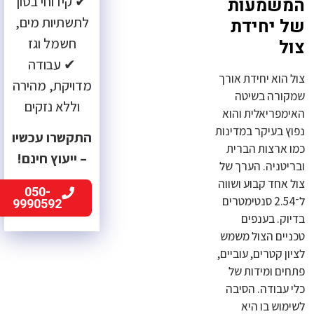
✔ קידוחי בטון
המשמעות
לתשתיות מים,
של יחידת
חשמל וגז
צול
✔ עבודה
צול הוא יחידת אורך
מדויקת, מהירה
שמקורה בשיטה
וללא נזקים
האימפריאלית והוא
נפוץ בעיקר במדינות
התקשרו עכשיו
כמו ארצות הברית
– ייעוץ חינם!
ובריטניה. הערך של
צול אחד קבוע ושווה
050-
ל־2.54 סנטימטרים
9990592
בדיוק. בענפים
טכניים הצול משמש
לציון קטרים, עוביים,
פתחים ומידות של
כלי עבודה. הסיבה
לשימוש בו היא